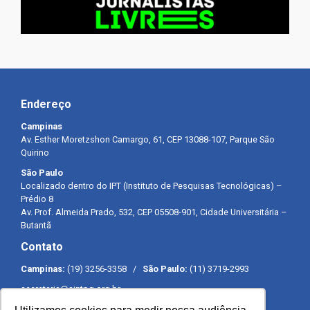
Endereço
Campinas
Av. Esther Moretzshon Camargo, 61, CEP 13088-107, Parque São
Quirino
São Paulo
Localizado dentro do IPT (Instituto de Pesquisas Tecnológicas) –
Prédio 8
Av. Prof. Almeida Prado, 532, CEP 05508-901, Cidade Universitária –
Butantã
Contato
Campinas:
(19) 3256-3358 /
São Paulo:
(11) 3719-2993
secretaria@sintpq.org.br
comunicacao@sintpq.org.br