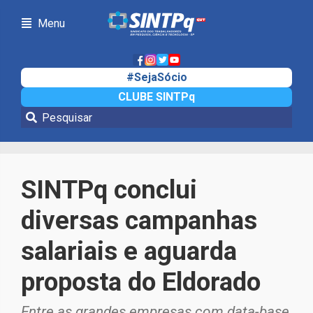
Menu
#SejaSócio
CLUBE SINTPq
Notícias
SINTPq conclui
diversas campanhas
salariais e aguarda
proposta do Eldorado
Entre as grandes empresas com data-base