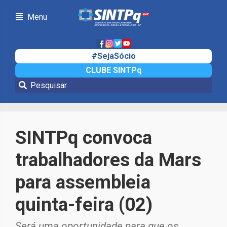
Menu
#SejaSócio
CLUBE SINTPq
Notícias
SINTPq convoca
trabalhadores da Mars
para assembleia
quinta-feira (02)
Será uma oportunidade para que os