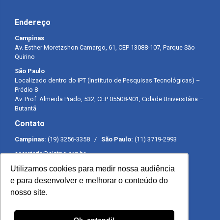
Endereço
Campinas
Av. Esther Moretzshon Camargo, 61, CEP 13088-107, Parque São
Quirino
São Paulo
Localizado dentro do IPT (Instituto de Pesquisas Tecnológicas) –
Prédio 8
Av. Prof. Almeida Prado, 532, CEP 05508-901, Cidade Universitária –
Butantã
Contato
Campinas:
(19) 3256-3358 /
São Paulo:
(11) 3719-2993
secretaria@sintpq.org.br
comunicacao@sintpq.org.br
Utilizamos cookies para medir nossa audiência
Expediente
e para desenvolver e melhorar o conteúdo do
nosso site.
Segunda a sexta-feira das 8h às 17h