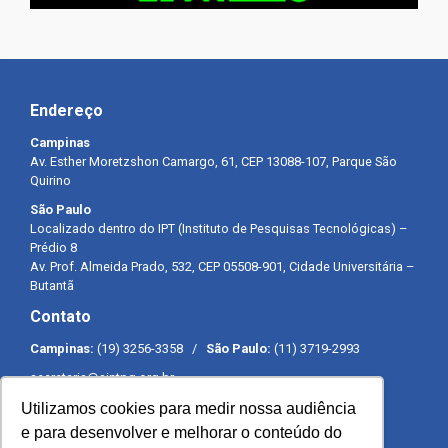
Endereço
Campinas
Av. Esther Moretzshon Camargo, 61, CEP 13088-107, Parque São
Quirino
São Paulo
Localizado dentro do IPT (Instituto de Pesquisas Tecnológicas) –
Prédio 8
Av. Prof. Almeida Prado, 532, CEP 05508-901, Cidade Universitária –
Butantã
Contato
Campinas:
(19) 3256-3358 /
São Paulo:
(11) 3719-2993
secretaria@sintpq.org.br
comunicacao@sintpq.org.br
Utilizamos cookies para medir nossa audiência
Expediente
e para desenvolver e melhorar o conteúdo do