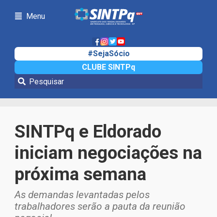
Menu
#SejaSócio
CLUBE SINTPq
Notícias
SINTPq e Eldorado
iniciam negociações na
próxima semana
As demandas levantadas pelos
trabalhadores serão a pauta da reunião