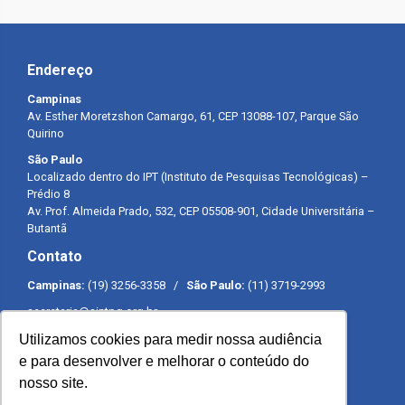
Endereço
Campinas
Av. Esther Moretzshon Camargo, 61, CEP 13088-107, Parque São
Quirino
São Paulo
Localizado dentro do IPT (Instituto de Pesquisas Tecnológicas) –
Prédio 8
Av. Prof. Almeida Prado, 532, CEP 05508-901, Cidade Universitária –
Butantã
Contato
Campinas:
(19) 3256-3358 /
São Paulo:
(11) 3719-2993
secretaria@sintpq.org.br
comunicacao@sintpq.org.br
Utilizamos cookies para medir nossa audiência
Expediente
e para desenvolver e melhorar o conteúdo do
nosso site.
Segunda a sexta-feira das 8h às 17h