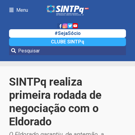
Menu
#SejaSócio
CLUBE SINTPq
Notícias
SINTPq realiza
primeira rodada de
negociação com o
Eldorado
O Eldorado garantiu, de antemão, a