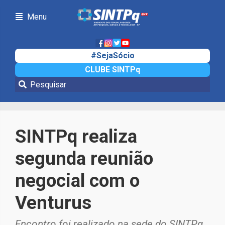
Menu
#SejaSócio
CLUBE SINTPq
Notícias
SINTPq realiza
segunda reunião
negocial com o
Venturus
Encontro foi realizado na sede do SINTPq