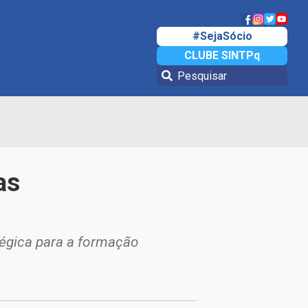
#SejaSócio
CLUBE SINTPq
as
tégica para a formação