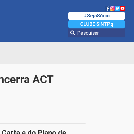
#SejaSócio
CLUBE SINTPq
ncerra ACT
Carta e do Plano de