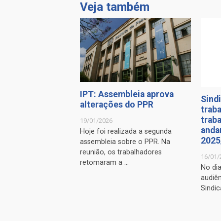
Veja também
IPT: Assembleia aprova
Sindi
alterações do PPR
trab
trab
19/01/2026
anda
Hoje foi realizada a segunda
2025
assembleia sobre o PPR. Na
reunião, os trabalhadores
16/01/
retomaram a ...
No di
audiên
Sindic